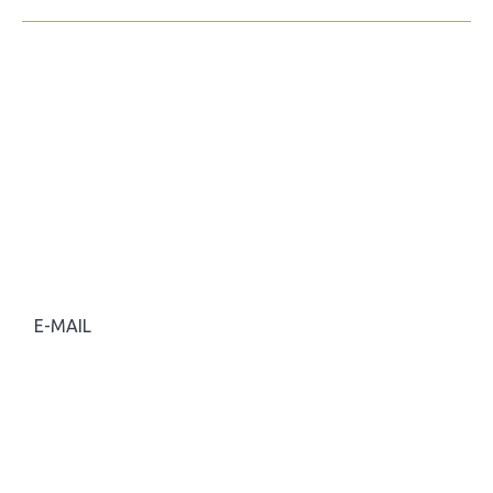
E
-
M
A
I
L
*